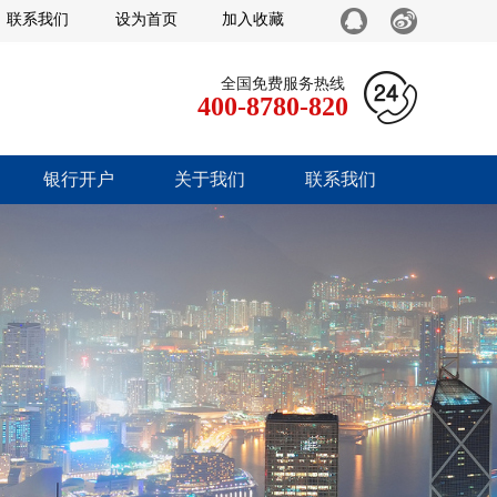
联系我们
设为首页
加入收藏
全国免费服务热线
400-8780-820
银行开户
关于我们
联系我们